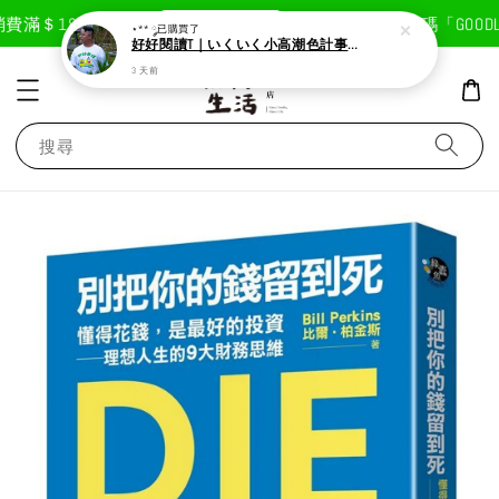
現在去購物！
滿＄1800免運費
首次註冊輸入折扣碼「GOODLIF
⋆** ༘
已購買了
好好閱讀T｜いくいく小高潮色計事務所X好好生活書店聯名款
3 天前
搜尋