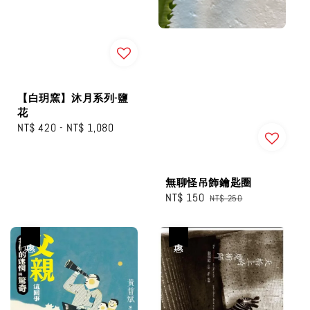
【白玥窯】沐月系列-鹽
花
Regular
NT$ 420
-
NT$ 1,080
price
無聊怪吊飾鑰匙圈
Sale
NT$ 150
Regular
NT$ 250
price
price
優惠
優惠