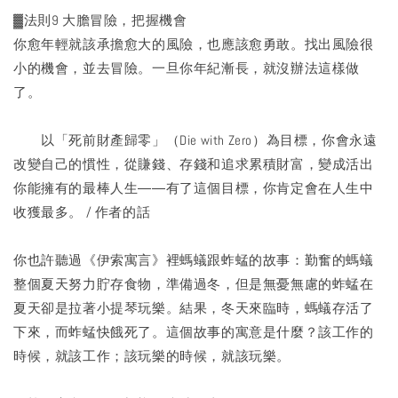
▓法則9 大膽冒險，把握機會
你愈年輕就該承擔愈大的風險，也應該愈勇敢。找出風險很
小的機會，並去冒險。一旦你年紀漸長，就沒辦法這樣做
了。
以「死前財產歸零」（Die with Zero）為目標，你會永遠
改變自己的慣性，從賺錢、存錢和追求累積財富，變成活出
你能擁有的最棒人生――有了這個目標，你肯定會在人生中
收獲最多。 / 作者的話
你也許聽過《伊索寓言》裡螞蟻跟蚱蜢的故事：勤奮的螞蟻
整個夏天努力貯存食物，準備過冬，但是無憂無慮的蚱蜢在
夏天卻是拉著小提琴玩樂。結果，冬天來臨時，螞蟻存活了
下來，而蚱蜢快餓死了。這個故事的寓意是什麼？該工作的
時候，就該工作；該玩樂的時候，就該玩樂。