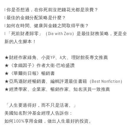
l 你是否想過，在你死前沒把錢花光都是浪費？
l 最佳的金錢分配策略是什麼？
l 如何在時間、健康與金錢之間取得平衡？
l 「死前財產歸零」（Die with Zero）是最佳財務策略，更是全
新的人生腳本！
★財經作家綠角、小資YP、A大、理財館長專文推薦
★《拿鐵因子》作者大衛‧巴哈盛讚
★《華爾街日報》暢銷書
★亞馬遜財經暢銷書、編輯評選最佳書籍（Best Nonfiction）
★經濟學家、企業家、暢銷作家、知名演員一致推薦
「人生要過得好，而不只是活著。」
美國知名對沖基金經理人告訴你：
如何100%享用金錢，做出人生最好的投資。