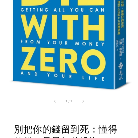
1
/
1
別把你的錢留到死：懂得