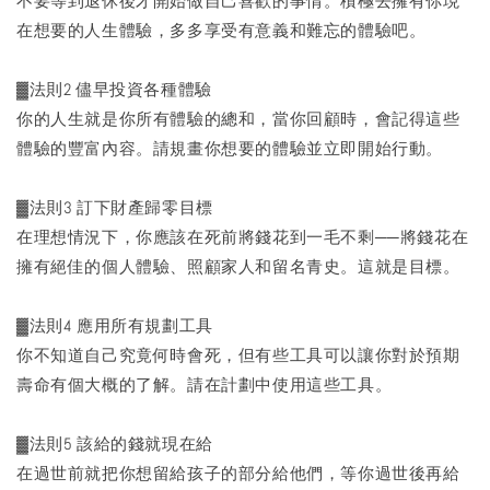
不要等到退休後才開始做自己喜歡的事情。積極去擁有你現
在想要的人生體驗，多多享受有意義和難忘的體驗吧。
▓法則2 儘早投資各種體驗
你的人生就是你所有體驗的總和，當你回顧時，會記得這些
體驗的豐富內容。請規畫你想要的體驗並立即開始行動。
▓法則3 訂下財產歸零目標
在理想情況下，你應該在死前將錢花到一毛不剩──將錢花在
擁有絕佳的個人體驗、照顧家人和留名青史。這就是目標。
▓法則4 應用所有規劃工具
你不知道自己究竟何時會死，但有些工具可以讓你對於預期
壽命有個大概的了解。請在計劃中使用這些工具。
▓法則5 該給的錢就現在給
在過世前就把你想留給孩子的部分給他們，等你過世後再給