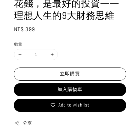
花錢，是最好的投資——
理想人生的9大財務思維
Regular
NT$ 399
price
數量
立即購買
加入購物車
Add to wishlist
分享