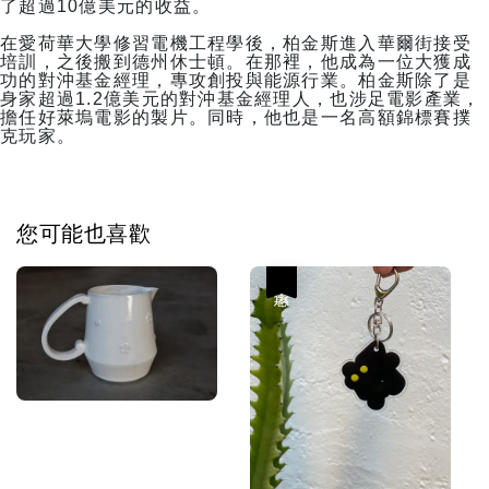
了超過10億美元的收益。
在愛荷華大學修習電機工程學後，柏金斯進入華爾街接受
培訓，之後搬到德州休士頓。在那裡，他成為一位大獲成
功的對沖基金經理，專攻創投與能源行業。柏金斯除了是
身家超過1.2億美元的對沖基金經理人，也涉足電影產業，
擔任好萊塢電影的製片。同時，他也是一名高額錦標賽撲
克玩家。
您可能也喜歡
優惠