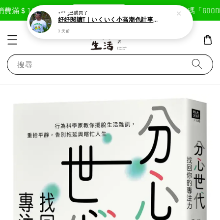
現在去購物！
費滿＄1800免運費
首次註冊輸入折扣碼「GOODLI
⋆** ༘
已購買了
好好閱讀T｜いくいく小高潮色計事務所X好好生活書店聯名款
3 天前
搜尋