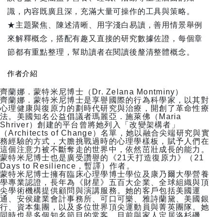
識，內容既廣且深，充滿大量可操作的工具與策略。
★主題聚焦、陳述清晰、用字淺白易讀，善用情景舉例
來解釋概念，搭配有趣又直接的研究數據佐證，每個章
節都有重點整理，幫助讀者在閱讀後釐清整體概念。
作者介紹
齊蘭娜．蒙特米尼博士（Dr. Zelana Montminy）
齊蘭娜．蒙特米尼博士是享譽國際的行為科學家，以其對
心理健康與復原力的劃時代研究與治療，開創了革命性療
法。美國知名公益倡議者瑪麗亞．施萊佛（Maria
Shriver）創建的平台曾將她列入「改變架構者」
（Architects of Change）名單，她以融合尖端研究與實
務經驗的方式，大膽挑戰過時的心理學樣板，賦予人們在
這個注意力被不斷奪走的世界中，依然茁壯成長的能力。
蒙特米尼博士也是廣受讚譽的《21天打造復原力》（21
Days to Resilience，暫譯）作者。
蒙特米尼博士擁有臨床心理學博士學位及康乃爾大學營養
學專業認證，長年為《財星》五百大企業、全球組織與頂
尖學術機構提供顧問與演講服務。她的客戶包括美國運
通、安侯建業會計事務所、可口可樂、雅詩蘭黛、美國銀
行、資本集團，以及多位世界頂尖運動員與菁英團隊。她
同時也是多個知名節目的常客。目前與家人定居洛杉磯。