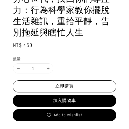
力：行為科學家教你擺脫
生活雜訊，重拾平靜，告
別拖延與瞎忙人生
Regular
NT$ 450
price
數量
立即購買
加入購物車
Add to wishlist