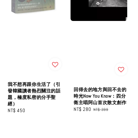
我不想再跟你生活了（引
回得去的地方與回不去的
發韓國讀者熱烈關注的話
時光Now You Know：四分
題，極度私密的分手聖
衛主唱阿山首次散文創作
經）
Sale
NT$ 280
Regular
NT$ 399
Regular
NT$ 450
price
price
price