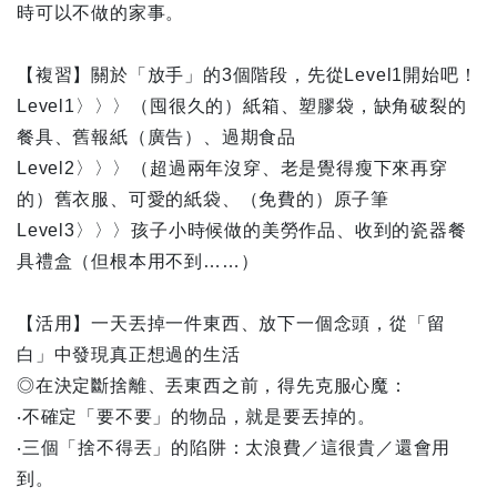
時可以不做的家事。
【複習】關於「放手」的3個階段，先從Level1開始吧！
Level1〉〉〉（囤很久的）紙箱、塑膠袋，缺角破裂的
餐具、舊報紙（廣告）、過期食品
Level2〉〉〉（超過兩年沒穿、老是覺得瘦下來再穿
的）舊衣服、可愛的紙袋、（免費的）原子筆
Level3〉〉〉孩子小時候做的美勞作品、收到的瓷器餐
具禮盒（但根本用不到……）
【活用】一天丟掉一件東西、放下一個念頭，從「留
白」中發現真正想過的生活
◎在決定斷捨離、丟東西之前，得先克服心魔：
‧不確定「要不要」的物品，就是要丟掉的。
‧三個「捨不得丟」的陷阱：太浪費／這很貴／還會用
到。