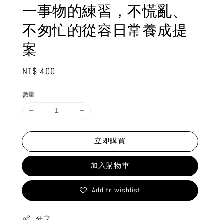
一事物的練習，不慌亂、
不匆忙的從容日常養成提
案
Regular
NT$ 400
price
數量
立即購買
加入購物車
Add to wishlist
分享