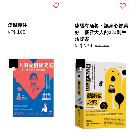
怎麼專注
練習有涵養：讓身心皆美
Regular
NT$ 180
好，優雅大人的201則生
活提案
price
Sale
NT$ 224
Regular
NT$ 320
price
price
優惠
優惠