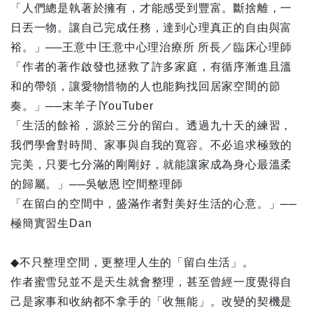
「人們總是執著於擁有，才能感受到豐富。斷捨離，一
日丟一物。讓自己完成任務，達到心理真正的自由與富
裕。」──王意中∣王意中心理治療所 所長／臨床心理師
「作者的著作啟發也拯救了許多家庭，有循序漸進且溫
和的帶領，讓愛物惜物的人也能夠找回居家空間的節
奏。」──末羊子∣YouTuber
「生活的餘裕，源於三分的留白。透過九十天的練習，
我們學會對時間、家事與自我的寬容。不必追求極致的
完美，只要七分滿的剛剛好，就能讓家成為身心最溫柔
的歸屬。」──吳敏恩∣空間整理師
「在留白的空間中，盛滿作者對美好生活的心意。」──
極簡實習生Dan
◆不只整理空間，更整理人生的「留白生活」。
作者蜜雪兒並不是天生就會整理，甚至曾經一度覺得自
己是家事和收納都不拿手的「收無能」。改變的契機是