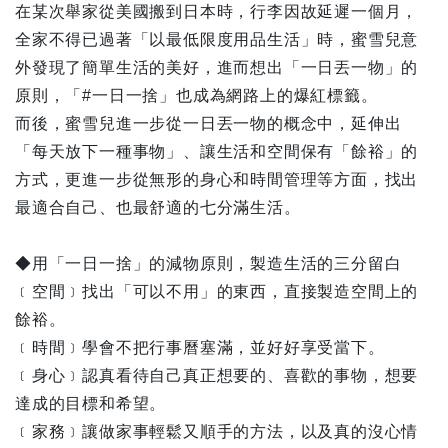
在某次舉家從美國搬到日本時，行李因故延遲一個月，
全家不得已過著「以最低限度用品生活」時，蜜雪兒意
外發現了簡單生活的美好，進而想出「一日丟一物」的
原則，「#一日一捨」也成為網路上的爆紅標籤。
而後，蜜雪兒進一步從一日丟一物的概念中，延伸出
「每天放下一種事物」、讓生活和空間保有「餘裕」的
方式，更進一步從無形的身心和時間管理等方面，找出
最適合自己、也最舒適的七分滿生活。
◆用「一日一捨」的減物原則，製造生活的三分留白
﹝空間﹞找出「可以不用」的東西，直接製造空間上的
餘裕。
﹝時間﹞學會不把行事曆塞滿，並好好享受當下。
﹝身心﹞認真看待自己真正想要的、喜歡的事物，想要
達成的目標和希望。
﹝家務﹞讓做家事輕鬆又順手的方法，以及真的沒心情