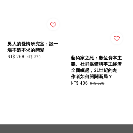
男人的愛情研究室：談一
場不追不求的戀愛
Sale
NT$ 259
Regular
NT$ 370
藝術家之死：數位資本主
price
price
義、社群媒體與零工經濟
全面崛起，21世紀的創
作者如何開闢新局？
Sale
NT$ 406
Regular
NT$ 580
price
price