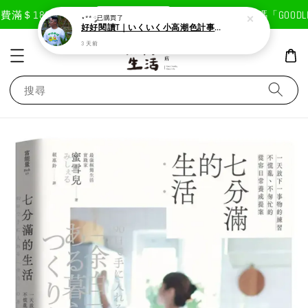
現在去購物！
滿＄1800免運費
首次註冊輸入折扣碼「GOODLIF
⋆** ༘
已購買了
好好閱讀T｜いくいく小高潮色計事務所X好好生活書店聯名款
3 天前
搜尋