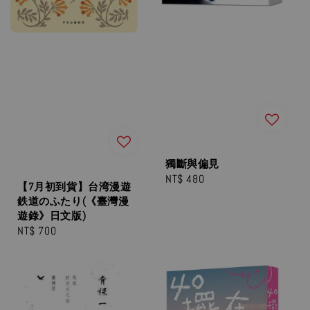
獨斷與偏見
Regular
NT$ 480
【7月初到貨】台湾漫遊
price
鉄道のふたり(《臺灣漫
遊錄》日文版)
Regular
NT$ 700
price