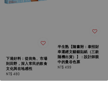
半生熟【隨書附：泰招財
幸運經文貓貓貼紙（三款
隨機出貨）】：設計師眼
下港好料：從街角、市場
中的曼谷色票
到田野，深入常民的飲食
Regular
NT$ 499
文化與在地感性
price
Regular
NT$ 480
price
售完