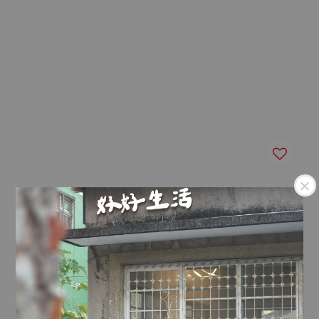
化石地質年代玻璃把手高
燒杯
Regular
NT$ 590
price
理科手沖咖啡組(咖啡燒
杯+漏斗)
Regular
NT$ 990
price