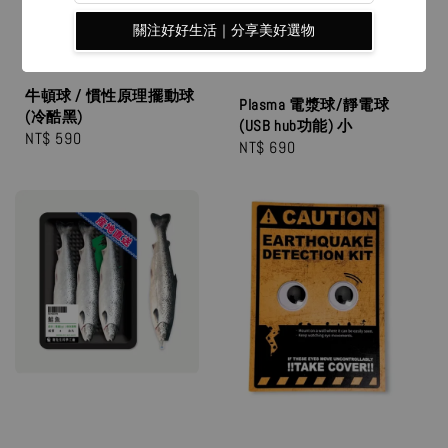
關注好好生活｜分享美好選物
牛頓球 / 慣性原理擺動球
Plasma 電漿球/靜電球
(冷酷黑)
(USB hub功能) 小
Regular
NT$ 590
Regular
NT$ 690
price
price