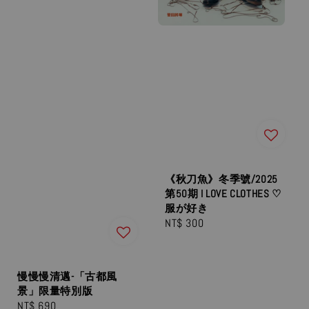
《秋刀魚》冬季號/2025
第50期 I LOVE CLOTHES ♡
服が好き
Regular
NT$ 300
price
慢慢慢清邁-「古都風
景」限量特別版
Regular
NT$ 690