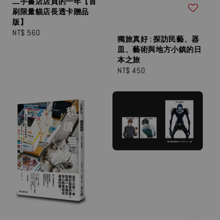
二手書店店員的一年【首
刷限量貓店長透卡贈品
版】
Regular
NT$ 560
獨旅真好 : 探訪民藝、器
price
皿、藝術與地方小鎮的日
本之旅
Regular
NT$ 450
price