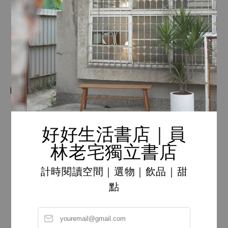
好好生活書店｜員
林老宅獨立書店
計時閱讀空間｜選物｜飲品｜甜
點