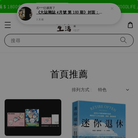
現在去購物！
00免運費
首次註冊輸入折扣碼「GOODLIFE」50
石***
已購買了
《大誌雜誌 4月號 第 193 期》封面：Solar 頌樂
3 天前
搜尋
首頁推薦
排列方式 :