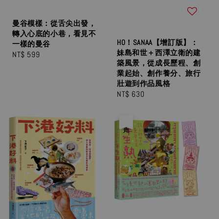
曼谷模樣：從舌尖出發，
轉入心底的小巷，看見不
HO！SANAA【增訂版】：
一樣的曼谷
妹島和世＋西澤立衛的建
Regular
NT$ 599
築風景，從成長歷程、創
price
業起始、創作養分、旅行
壯遊到作品風格
Regular
NT$ 630
price
售完