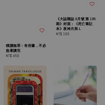
《大誌雜誌 6月號 第 195
期》封面：《死亡筆記
本》夜神月與Ｌ
Regular
NT$ 150
price
積讀無罪：有些書，不必
急著讀完
Regular
NT$ 450
price