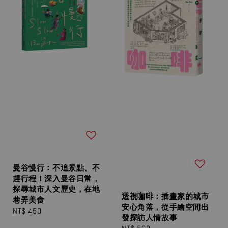
曼谷慢行：不追景點、不
趕行程！深入曼谷日常，
探尋城市人文歷史，在地
透視咖啡：插畫家的城市
巷弄美食
安心角落，從手繪空間出
Regular
NT$ 450
發探訪人情故事
price