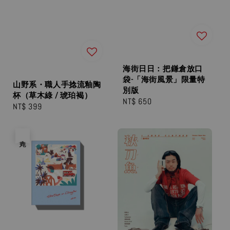
海街日日：把鎌倉放口
袋-「海街風景」限量特
山野系・職人手捻流釉陶
別版
杯（草木綠 / 琥珀褐）
Regular
NT$ 650
Regular
NT$ 399
price
price
售完