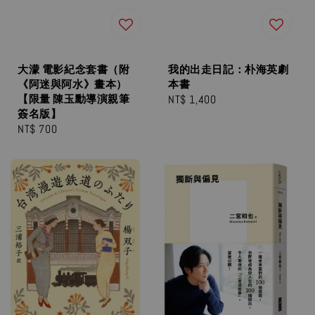
大濛 電影紀念套書（附
我的出走日記：朴海英劇
《阿迷與阿水》畫本）
本書
【限量 陳玉勳導演親筆
Regular
NT$ 1,400
簽名版】
price
Regular
NT$ 700
price