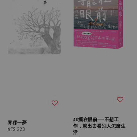
40擺在眼前──不想工
青稞一夢
作，就出去看別人怎麼生
Regular
NT$ 320
活
price