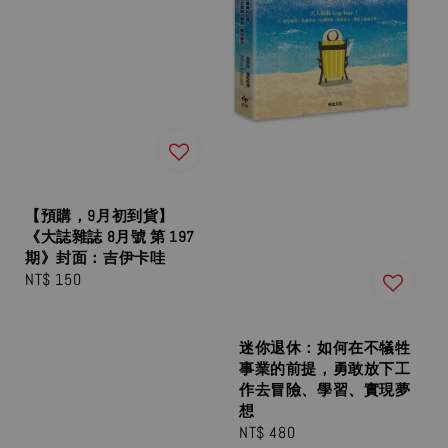
【預購，9月初到貨】
《大誌雜誌 8月號 第 197
期》封面：吉伊卡哇
Regular
NT$ 150
price
迷你退休：如何在不犠牲
事業的前提，勇敢放下工
作去冒險、學習、實現夢
想
Regular
NT$ 480