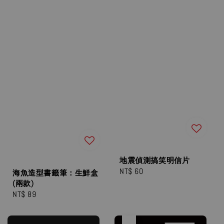
地震偵測搞笑明信片
Regular
NT$ 60
海魚造型書籤筆：生鮮盒
price
(兩款)
Regular
NT$ 89
price
售完