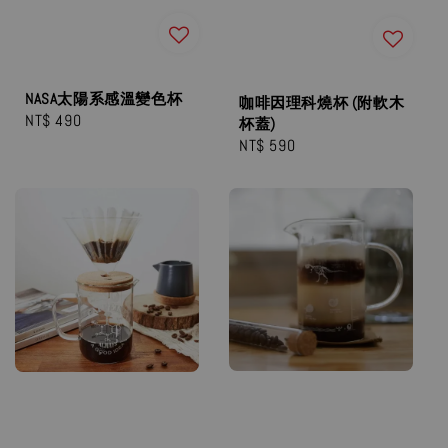
NASA太陽系感溫變色杯
咖啡因理科燒杯 (附軟木
Regular
NT$ 490
杯蓋)
price
Regular
NT$ 590
price