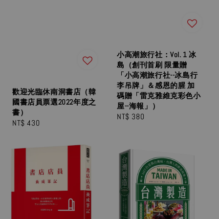
小高潮旅行社：Vol. 1 冰
島（創刊首刷 限量贈
「小高潮旅行社--冰島行
李吊牌」＆感恩的腥 加
歡迎光臨休南洞書店（韓
碼贈「雷克雅維克彩色小
國書店員票選2022年度之
屋--海報」）
書）
Regular
NT$ 380
Regular
NT$ 430
price
price